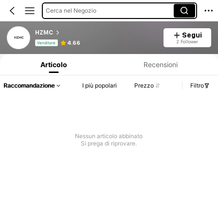
Cerca nel Negozio
HZMC
Segui
Informazioni sul prodotto: Comunicazione del prezzo, dettagli su vendite e disponibilità.
2 Follower
4.66
Venditore
Articolo
Recensioni
Raccomandazione
I più popolari
Prezzo
Filtro
Nessun articolo abbinato
Si prega di riprovare.