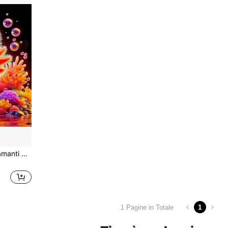
1 set di kit per pittura di diamanti 5D fai da te, comprende tela con diamanti tondi, adatto per principianti e hobbisti, decorazione per pareti di soggiorno/camera da letto, regalo artistico per amici e famiglia
1
1 Pagine in Totale