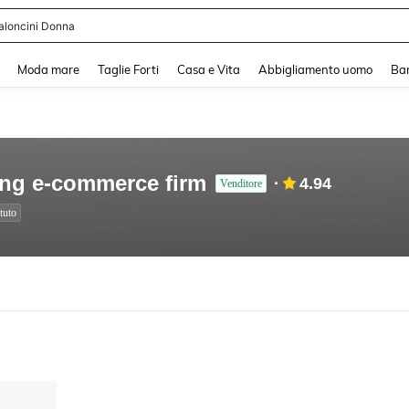
aloncini Donna
and down arrow keys to navigate search Recente ricerca and Cerca e Trova. Pres
Moda mare
Taglie Forti
Casa e Vita
Abbigliamento uomo
Ba
ing e-commerce firm
4.94
Venditore
tuto