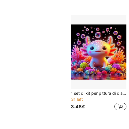
1 set di kit per pittura di diamanti 5D fai da te, comprende tela con diamanti tondi, adatto per principianti e hobbisti, decorazione per pareti di soggiorno/camera da letto, regalo artistico per amici e famiglia
31 left
3.48€