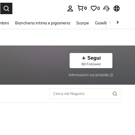
0
0
s Enter to select.
mbini
Biancheria intima e pigiameria
Scarpe
Gioielli E Accessori
Segui
89 Follower
Informazioni sul prodotto