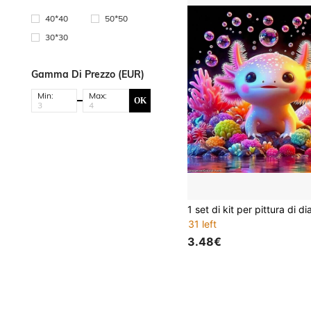
40*40
50*50
30*30
Gamma Di Prezzo (EUR)
Min:
Max:
OK
31 left
3.48€