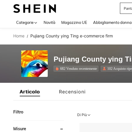
Pant
Use up 
Categorie
Novità
Magazzino UE
Abbigliamento donna
Home
Pujiang County ying Ting e-commerce firm
/
Pujiang County ying T
682 Venduto recentemente
102 Acquisto ripe
Articolo
Recensioni
Filtro
Di Più
Misure