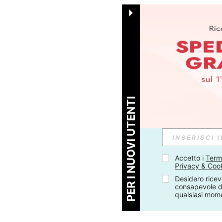
PER I NUOVI UTENTI
Accetto i 
Termi
Privacy & Coo
Desidero ricev
consapevole di
qualsiasi mom