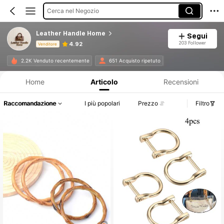
Cerca nel Negozio
Leather Handle Home
Segui
203 Follower
4.92
Venditore
Informazioni sul prodotto: Comunicazione del prezzo, dettagli su vendite e disponibilità.
2.2K Venduto recentemente
651 Acquisto ripetuto
Home
Articolo
Recensioni
Raccomandazione
I più popolari
Prezzo
Filtro