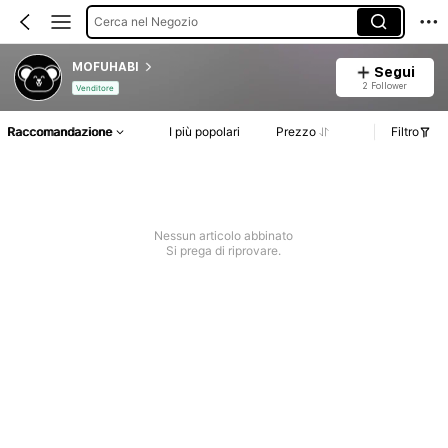
Cerca nel Negozio
MOFUHABI
Segui
2 Follower
Venditore
Raccomandazione
I più popolari
Prezzo
Filtro
Nessun articolo abbinato
Si prega di riprovare.