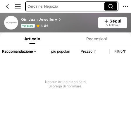
Cerca nel Negozio
Qin Juan Jewellery
Segui
Informazioni sul prodotto: Comunicazione del prezzo, dettagli su vendite e disponibilità.
77 Follower
4.86
Venditore
Articolo
Recensioni
Raccomandazione
I più popolari
Prezzo
Filtro
Nessun articolo abbinato
Si prega di riprovare.