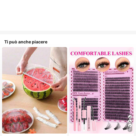
Ti può anche piacere
7