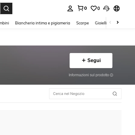
0
0
s Enter to select.
mbini
Biancheria intima e pigiameria
Scarpe
Gioielli E Accessori
Segui
Informazioni sul prodotto