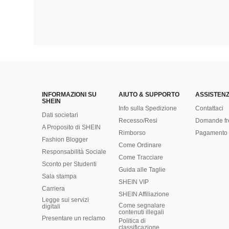
INFORMAZIONI SU
AIUTO & SUPPORTO
ASSISTENZ
SHEIN
Info sulla Spedizione
Contattaci
Dati societari
Recesso/Resi
Domande fr
A Proposito di SHEIN
Rimborso
Pagamento 
Fashion Blogger
Come Ordinare
Responsabilità Sociale
Come Tracciare
Sconto per Studenti
Guida alle Taglie
Sala stampa
SHEIN VIP
Carriera
SHEIN Affiliazione
Legge sui servizi
Come segnalare
digitali
contenuti illegali
Presentare un reclamo
Politica di
classificazione