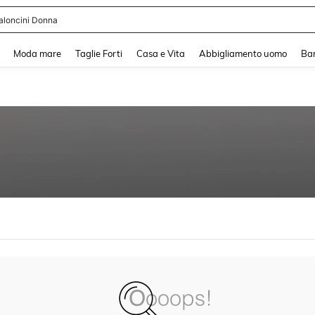
aloncini Donna
and down arrow keys to navigate search Recente ricerca and Cerca e Trova. Pres
Moda mare
Taglie Forti
Casa e Vita
Abbigliamento uomo
Ba