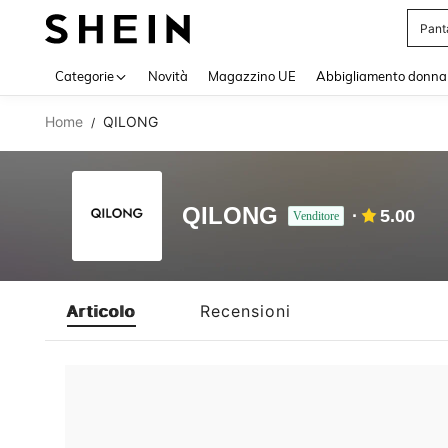
Pant
Use up 
Categorie
Novità
Magazzino UE
Abbigliamento donna
Home
QILONG
/
QILONG
5.00
Venditore
Articolo
Recensioni