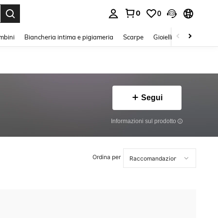
0
0
s Enter to select.
mbini
Biancheria intima e pigiameria
Scarpe
Gioielli E Accessori
Segui
Informazioni sul prodotto
Ordina per