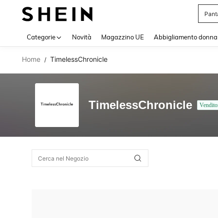
Pant
Use up 
Categorie
Novità
Magazzino UE
Abbigliamento donna
Home
TimelessChronicle
/
TimelessChronicle
Vendito