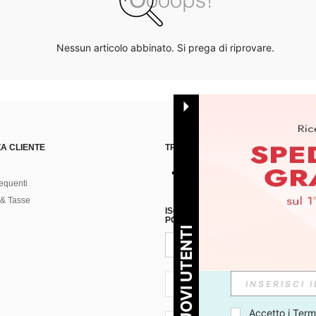
Nessun articolo abbinato. Si prega di riprovare.
A CLIENTE
TROVACI SU
equenti
& Tasse
ISCRIVITI ALLA NOSTRA NEWSLETT
POSSIBILE ANNULLARE LA SOTTOSC
PER I NUOVI UTENTI
IT + 39
Accetto i 
Termi