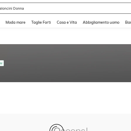
aloncini Donna
and down arrow keys to navigate search Recente ricerca and Cerca e Trova. Pres
Moda mare
Taglie Forti
Casa e Vita
Abbigliamento uomo
Ba
re