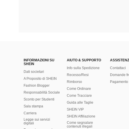
INFORMAZIONI SU
AIUTO & SUPPORTO
ASSISTENZ
SHEIN
Info sulla Spedizione
Contattaci
Dati societari
Recesso/Resi
Domande fr
A Proposito di SHEIN
Rimborso
Pagamento 
Fashion Blogger
Come Ordinare
Responsabilità Sociale
Come Tracciare
Sconto per Studenti
Guida alle Taglie
Sala stampa
SHEIN VIP
Carriera
SHEIN Affiliazione
Legge sui servizi
Come segnalare
digitali
contenuti illegali