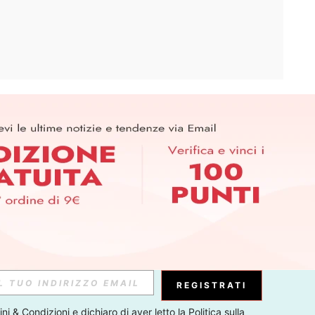
APP
ER PER SCOPRIRE LE ULTIME TENDENZE IN ANTEPRIMA! (È
RIZIONE IN QUALSIASI MOMENTO).
Iscriviti
Abbonati
REGISTRATI
ni & Condizioni
 e dichiaro di aver letto la 
Politica sulla 