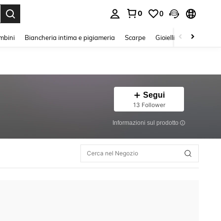
0
0
s Enter to select.
mbini
Biancheria intima e pigiameria
Scarpe
Gioielli E Accessori
Segui
13 Follower
Informazioni sul prodotto