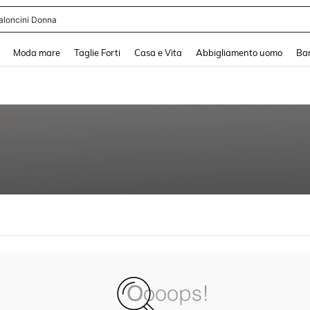
aloncini Donna
and down arrow keys to navigate search Recente ricerca and Cerca e Trova. Pres
Moda mare
Taglie Forti
Casa e Vita
Abbigliamento uomo
Ba