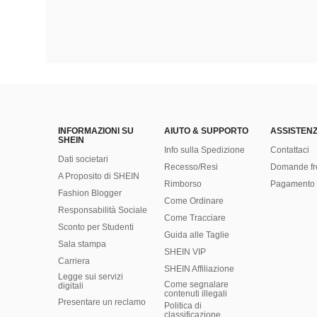
INFORMAZIONI SU
AIUTO & SUPPORTO
ASSISTENZ
SHEIN
Info sulla Spedizione
Contattaci
Dati societari
Recesso/Resi
Domande fr
A Proposito di SHEIN
Rimborso
Pagamento 
Fashion Blogger
Come Ordinare
Responsabilità Sociale
Come Tracciare
Sconto per Studenti
Guida alle Taglie
Sala stampa
SHEIN VIP
Carriera
SHEIN Affiliazione
Legge sui servizi
Come segnalare
digitali
contenuti illegali
Presentare un reclamo
Politica di
classificazione