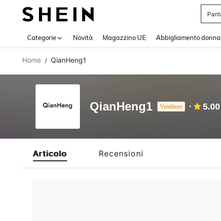
Pant
Use up 
Categorie
Novità
Magazzino UE
Abbigliamento donna
Home
QianHeng1
/
QianHeng1
5.00
Venditore
Articolo
Recensioni