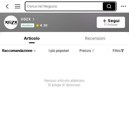
Cerca nel Negozio
XGZX
Segui
Informazioni sul prodotto: Comunicazione del prezzo, dettagli su vendite e disponibilità.
17 Follower
4.30
Venditore
Articolo
Recensioni
Raccomandazione
I più popolari
Prezzo
Filtro
Nessun articolo abbinato
Si prega di riprovare.