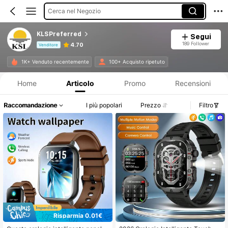
Cerca nel Negozio
KLSPreferred
Segui
189 Follower
4.70
Venditore
Informazioni sul prodotto: Comunicazione del prezzo, dettagli su vendite e disponibilità.
1K+ Venduto recentemente
100+ Acquisto ripetuto
Home
Articolo
Promo
Recensioni
Raccomandazione
I più popolari
Prezzo
Filtro
Risparmia 0.01€