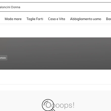
aloncini Donna
and down arrow keys to navigate search Recente ricerca and Cerca e Trova. Pres
Moda mare
Taglie Forti
Casa e Vita
Abbigliamento uomo
Ba
etuto