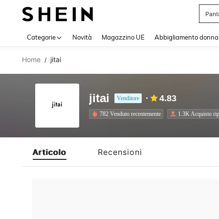
Pant
Use up 
Categorie
Novità
Magazzino UE
Abbigliamento donna
Home
jitai
/
jitai
4.83
Venditore
782 Venduto recentemente
1.3K Acquisto rip
Articolo
Recensioni