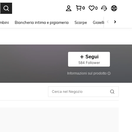
0
0
s Enter to select.
mbini
Biancheria intima e pigiameria
Scarpe
Gioielli E Accessori
Segui
584 Follower
Informazioni sul prodotto