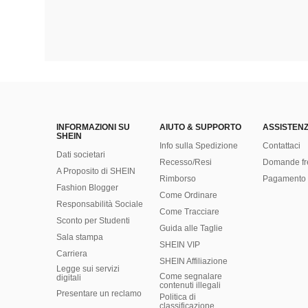
INFORMAZIONI SU
AIUTO & SUPPORTO
ASSISTENZ
SHEIN
Info sulla Spedizione
Contattaci
Dati societari
Recesso/Resi
Domande fr
A Proposito di SHEIN
Rimborso
Pagamento 
Fashion Blogger
Come Ordinare
Responsabilità Sociale
Come Tracciare
Sconto per Studenti
Guida alle Taglie
Sala stampa
SHEIN VIP
Carriera
SHEIN Affiliazione
Legge sui servizi
Come segnalare
digitali
contenuti illegali
Presentare un reclamo
Politica di
classificazione