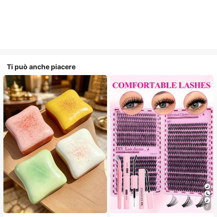
Ti può anche piacere
7