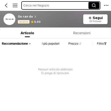
Cerca nel Negozio
Go ran do
Segui
Informazioni sul prodotto: Comunicazione del prezzo, dettagli su vendite e disponibilità.
29 Follower
5.00
Venditore
Articolo
Recensioni
Raccomandazione
I più popolari
Prezzo
Filtro
Nessun articolo abbinato
Si prega di riprovare.