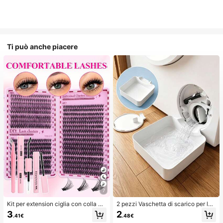
Ti può anche piacere
7
Kit per extension ciglia con colla a
2 pezzi Vaschetta di scarico per lav
doppia estremità/640 ciuffi di ciglia
atrice, Tappetino di protezione imp
3
2
.41€
.48€
finte in visone sintetico fai-da-te, ri
ermeabile per pavimento della lava