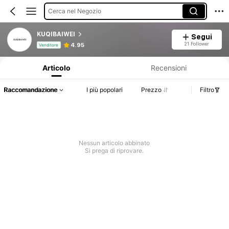
Cerca nel Negozio
KUQIBAIWEI
Segui
Informazioni sul prodotto: Comunicazione del prezzo, dettagli su vendite e disponibilità.
21 Follower
4.95
Venditore
Articolo
Recensioni
Raccomandazione
I più popolari
Prezzo
Filtro
Nessun articolo abbinato
Si prega di riprovare.