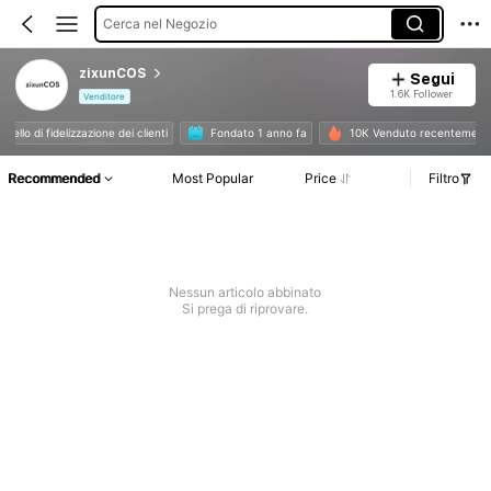
Cerca nel Negozio
zixunCOS
Segui
1.6K Follower
Venditore
o livello di fidelizzazione dei clienti
Fondato 1 anno fa
10K Venduto recentemen
Recommended
Most Popular
Price
Filtro
Nessun articolo abbinato
Si prega di riprovare.