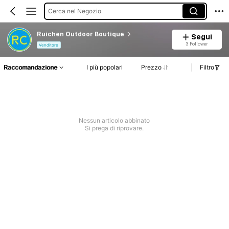
Cerca nel Negozio
Ruichen Outdoor Boutique
Segui
3 Follower
Venditore
Raccomandazione
I più popolari
Prezzo
Filtro
Nessun articolo abbinato
Si prega di riprovare.