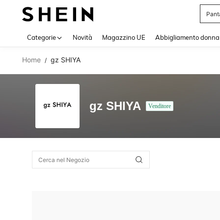
Pant
Use up 
Categorie
Novità
Magazzino UE
Abbigliamento donna
Home
gz SHIYA
/
gz SHIYA
Venditore