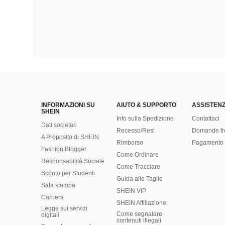
INFORMAZIONI SU
AIUTO & SUPPORTO
ASSISTENZ
SHEIN
Info sulla Spedizione
Contattaci
Dati societari
Recesso/Resi
Domande fr
A Proposito di SHEIN
Rimborso
Pagamento 
Fashion Blogger
Come Ordinare
Responsabilità Sociale
Come Tracciare
Sconto per Studenti
Guida alle Taglie
Sala stampa
SHEIN VIP
Carriera
SHEIN Affiliazione
Legge sui servizi
Come segnalare
digitali
contenuti illegali