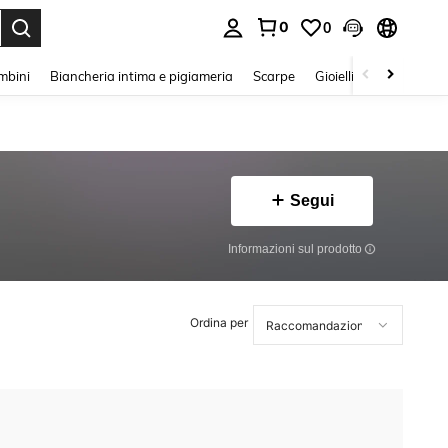
0
0
s Enter to select.
mbini
Biancheria intima e pigiameria
Scarpe
Gioielli E Accessori
Segui
Informazioni sul prodotto
Ordina per