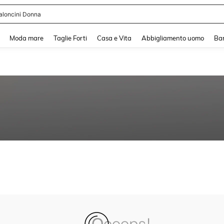
aloncini Donna
and down arrow keys to navigate search Recente ricerca and Cerca e Trova. Pres
Moda mare
Taglie Forti
Casa e Vita
Abbigliamento uomo
Ba