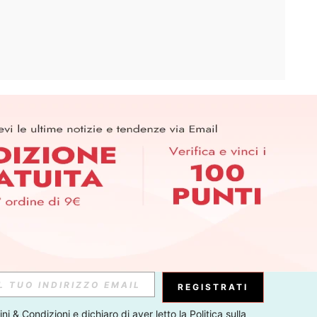
APP
ER PER SCOPRIRE LE ULTIME TENDENZE IN ANTEPRIMA! (È
RIZIONE IN QUALSIASI MOMENTO).
Iscriviti
Abbonati
REGISTRATI
ni & Condizioni
 e dichiaro di aver letto la 
Politica sulla 