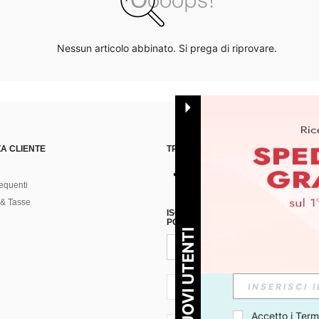
Nessun articolo abbinato. Si prega di riprovare.
A CLIENTE
TROVACI SU
equenti
& Tasse
ISCRIVITI ALLA NOSTRA NEWSLETT
POSSIBILE ANNULLARE LA SOTTOSC
PER I NUOVI UTENTI
IT + 39
Accetto i 
Termi