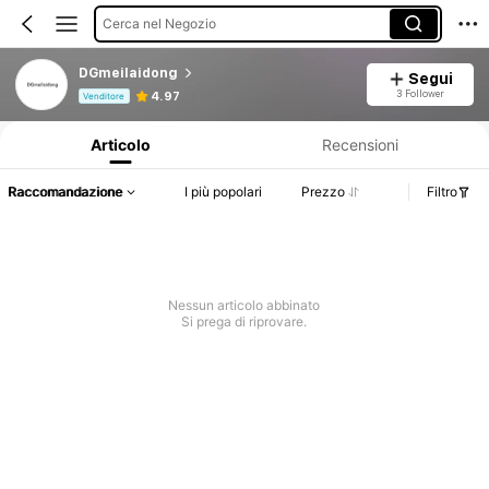
Cerca nel Negozio
DGmeilaidong
Segui
Informazioni sul prodotto: Comunicazione del prezzo, dettagli su vendite e disponibilità.
3 Follower
4.97
Venditore
Articolo
Recensioni
Raccomandazione
I più popolari
Prezzo
Filtro
Nessun articolo abbinato
Si prega di riprovare.