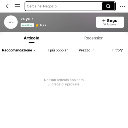
Cerca nel Negozio
ke ye
Segui
Informazioni sul prodotto: Comunicazione del prezzo, dettagli su vendite e disponibilità.
10 Follower
4.77
Venditore
Articolo
Recensioni
Raccomandazione
I più popolari
Prezzo
Filtro
Nessun articolo abbinato
Si prega di riprovare.