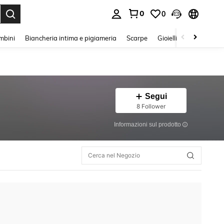
0
0
s Enter to select.
mbini
Biancheria intima e pigiameria
Scarpe
Gioielli E Accessori
Segui
8 Follower
Informazioni sul prodotto