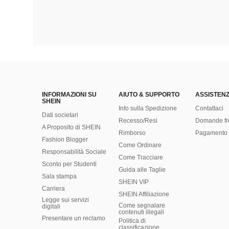
INFORMAZIONI SU
AIUTO & SUPPORTO
ASSISTENZ
SHEIN
Info sulla Spedizione
Contattaci
Dati societari
Recesso/Resi
Domande fr
A Proposito di SHEIN
Rimborso
Pagamento 
Fashion Blogger
Come Ordinare
Responsabilità Sociale
Come Tracciare
Sconto per Studenti
Guida alle Taglie
Sala stampa
SHEIN VIP
Carriera
SHEIN Affiliazione
Legge sui servizi
Come segnalare
digitali
contenuti illegali
Presentare un reclamo
Politica di
classificazione