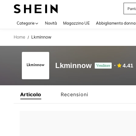
Pant
Use up 
Categorie
Novità
Magazzino UE
Abbigliamento donna
Home
Lkminnow
/
Lkminnow
4.41
Venditore
Articolo
Recensioni