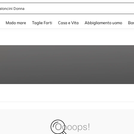
aloncini Donna
and down arrow keys to navigate search Recente ricerca and Cerca e Trova. Pres
Moda mare
Taglie Forti
Casa e Vita
Abbigliamento uomo
Ba