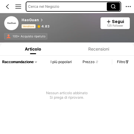
Cerca nel Negozio
HaoGuan
Segui
125 Follower
4.83
Venditore
Informazioni sul prodotto: Comunicazione del prezzo, dettagli su vendite e disponibilità.
100+ Acquisto ripetuto
Articolo
Recensioni
Raccomandazione
I più popolari
Prezzo
Filtro
Nessun articolo abbinato
Si prega di riprovare.