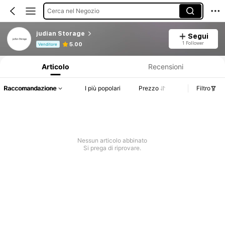
Cerca nel Negozio
judian Storage
Segui
Informazioni sul prodotto: Comunicazione del prezzo, dettagli su vendite e disponibilità.
1 Follower
5.00
Venditore
Articolo
Recensioni
Raccomandazione
I più popolari
Prezzo
Filtro
Nessun articolo abbinato
Si prega di riprovare.