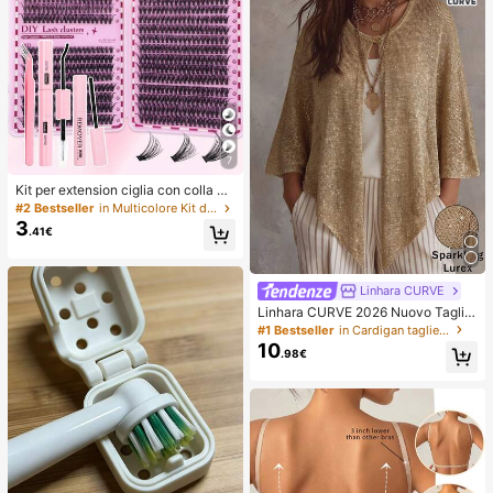
7
Kit per extension ciglia con colla a
doppia estremità/640 ciuffi di ciglia
#2 Bestseller
in Multicolore Kit di ciglia finte e adesivi
finte in visone sintetico fai-da-te, ri
3
.41€
cciatura D, spesse e soffici, lunghe
zze miste 8-16mm, illuminano gli oc
chi per ogni trucco. Scegli colla, rim
uovitore, pinzette secondo necessit
Linhara CURVE
à. Leggere, riutilizzabili ed economi
Linhara CURVE 2026 Nuovo Taglie
che, adatte ai principianti per molte
Forti Colore Unito Maglia Mantella
occasioni, estetiche
#1 Bestseller
in Cardigan taglie forti
con Filo Metallico Oro e Argento Sc
10
.98€
iarpa Lussuosa Adatta per Vacanze
Romantiche Mantella Donna Magli
one Scintillante Argento Lurex Mist
o