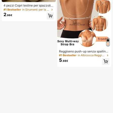
4 pezzi Copri testine per spazzolin
o elettrico con fori di ventilazione p
#1 Bestseller
in Strumenti per la cura e l'igiene personale Cons
er la circolazione dell'aria e l'asciug
2
.98€
atura, riducono gli odori. Copri testi
ne per spazzolino creativi e alla mo
da, manicotti protettivi per spazzoli
no. Leggeri e pratici, adatti per i via
ggi in famiglia
Reggiseno push-up senza spalline
crossover, design a U invisibile sen
#1 Bestseller
in Albicocca Reggiseni e bralette da donna
za cuciture adatto per vari abiti, sp
5
.98€
alline regolabili, biancheria intima s
enza cuciture color carne per matri
monio/festa, chic & elegante, comf
ort tutto il giorno