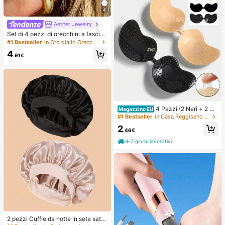
4
Aether Jewelry
Set di 4 pezzi di orecchini a fascia
minimalisti in zirconia cubica - Pos
#1 Bestseller
in Oro giallo Orecchini da donna
sono essere impilati, senza bisogno
4
di foratura, adatti per l'uso quotidia
.91€
no in ufficio (Set da 4 pezzi, non 4
paia), Regalo per lei
4 Pezzi (2 Neri + 2 Nu
Magazzino EU
de) Cuscinetti Reggiseno Invisibili i
#1 Bestseller
in Casa Reggiseno adesivo da donna
n Silicone Autoadesivi, Senza Spall
2
ine e Senza Schienale, Coppe per il
.46€
Seno per Matrimoni, Abiti Senza Sp
4-7 giorni lavorativi
alline, Feste da Damigella
2 pezzi Cuffie da notte in seta satin