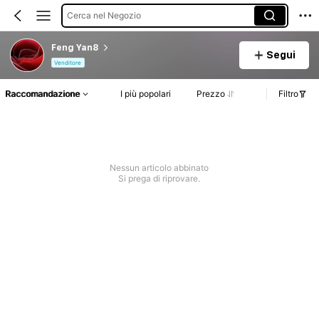
Cerca nel Negozio
Feng Yan8
Segui
Venditore
Raccomandazione
I più popolari
Prezzo
Filtro
Nessun articolo abbinato
Si prega di riprovare.