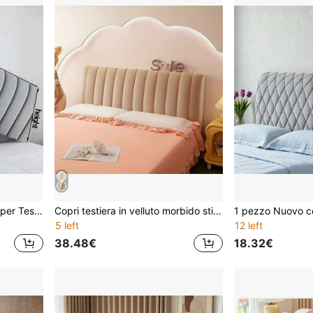
1 Pezzo Spessa Copertura per Testiera, Copertura Antipolvere Completa, Confezione Morbida Reversibile, Copertura Testiera Anti-Collisione, Decorazione Cucina, Articoli per la Casa, Regalo per la Festa della Mamma, Decorazione Camera da Letto, Giardino, Decorazione Cucina, Estate, Spiaggia, Elementi Essenziali da Viaggio, Decorazione Camera, Soffice, Laurea
Copri testiera in velluto morbido stile nordico, fodera in velluto liscio avvolgente per testiera, protettore per testiera da letto di lusso e spesso, adatto per casa e hotel
5 left
12 left
38.48€
18.32€