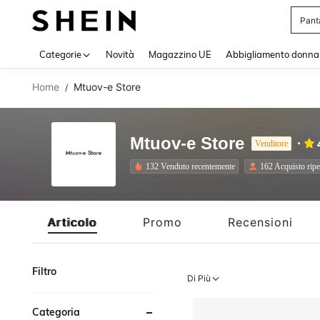
Squi
Use up 
Categorie
Novità
Magazzino UE
Abbigliamento donna
Home
Mtuov-e Store
/
Mtuov-e Store
Venditore
132 Venduto recentemente
162 Acquisto ripe
Articolo
Promo
Recensioni
Filtro
Di Più
Categoria