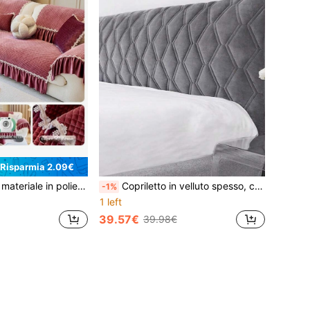
Risparmia 2.09€
aux, grigio, adatto per tutte le stagioni, con velluto aggiunto e asciugamano per divano lavabile, morbido e delicato sulla pelle, caldo, adatto per uso domestico, coperta antipolvere, cuscino per divano da esterno
Copriletto in velluto spesso, completamente avvolgente, super morbido e liscio, con tecnologia trapuntata, di colore unito, copri-protezione integrata per la parte posteriore del letto
-1%
1 left
39.57€
39.98€