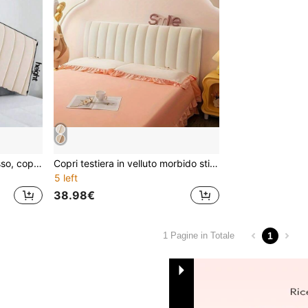
1 pezzo Copri testiera spesso, copri tutto incluso, confezione morbida reversibile, copri testiera anti-collisione, decorazione cucina, articoli per la casa, regalo per la festa della mamma, decorazione camera da letto, giardino, decorazione cucina, estate, spiaggia, elementi essenziali da viaggio, decorazione stanza, soffice, laurea
Copri testiera in velluto morbido stile nordico, fodera in velluto liscio avvolgente per testiera, protettore per testiera da letto di lusso e spesso, adatto per casa e hotel
5 left
38.98€
1
1 Pagine in Totale