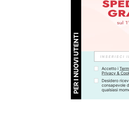
PER I NUOVI UTENTI
Accetto i 
Termi
Privacy & Coo
Desidero ricev
consapevole di
qualsiasi mom