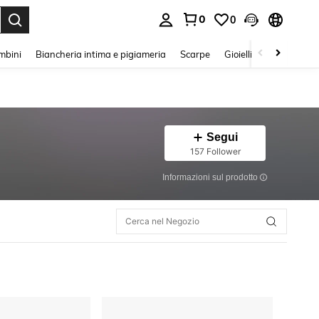
0
0
s Enter to select.
mbini
Biancheria intima e pigiameria
Scarpe
Gioielli E Accessori
Segui
157 Follower
Informazioni sul prodotto