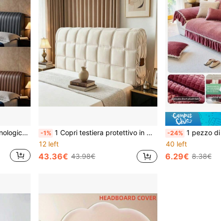
1 pezzo Nuovo tessuto tecnologico imbottito per testiera, impermeabile e antigraffio per uso quotidiano, copri testiera imbottita, protezione di lusso per testiera per tutte le stagioni, facile da pulire e antipolvere, decorazione camera da letto stile INS
1 Copri testiera protettivo in materiale poliestere spesso e morbido, per camera da letto familiare, in tessuto velluto latte, copri testiera antipolvere lavabile in lavatrice per tutte le stagioni, con tasca laterale, grigio bianco, disponibile in più misure, copri testiera protettivo spesso
1 pezzo di materiale in poliestere con bordo in pizzo, cuscino per divano ispessito antiscivolo in varie misure, beige, marrone, borde
-1%
-24%
12 left
40 left
43.36€
6.29€
43.98€
8.38€