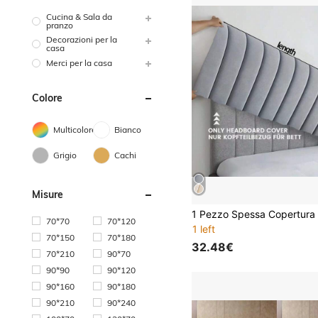
Cucina & Sala da
pranzo
Decorazioni per la
casa
Merci per la casa
Colore
Multicolore
Bianco
Grigio
Cachi
Misure
70*70
70*120
1 left
70*150
70*180
32.48€
70*210
90*70
90*90
90*120
90*160
90*180
90*210
90*240