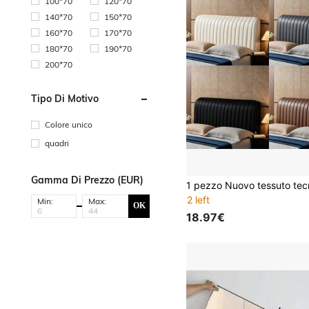
100*70
120*70
140*70
150*70
160*70
170*70
180*70
190*70
200*70
Tipo Di Motivo
Colore unico
quadri
Gamma Di Prezzo (EUR)
2 left
Min:
Max:
OK
18.97€