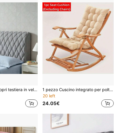
1 pezzo Nuovo copri testiera in velluto con patchwork geometrico a forma di cuore, misura universale, antipolvere, cuscino morbido per telaio del letto, decorazione moderna per camera da letto, facile da pulire, protezione per testiera lavabile in lavatrice, copri testiera antipolvere per la famiglia, decorativo per tutte le stagioni
1 pezzo Cuscino integrato per poltrona relax, cuscino per schienale, in materiale in poliestere morbido, con imbottitura alta per supporto dello schienale, adatto per sedia da ufficio, divano, sedile auto, poltrona, sedia a dondolo, per uso domestico, giardino, relax all'aperto, cuscino morbido e caldo
20 left
24.05€