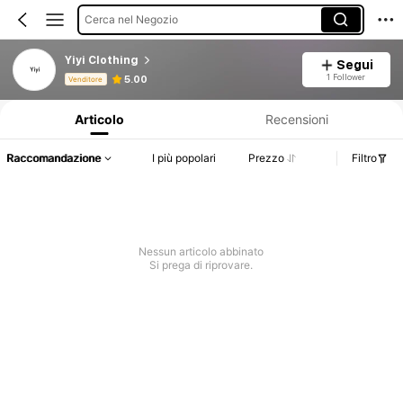
Cerca nel Negozio
Yiyi Clothing
Segui
Informazioni sul prodotto: Comunicazione del prezzo, dettagli su vendite e disponibilità.
1 Follower
5.00
Venditore
Articolo
Recensioni
Raccomandazione
I più popolari
Prezzo
Filtro
Nessun articolo abbinato
Si prega di riprovare.