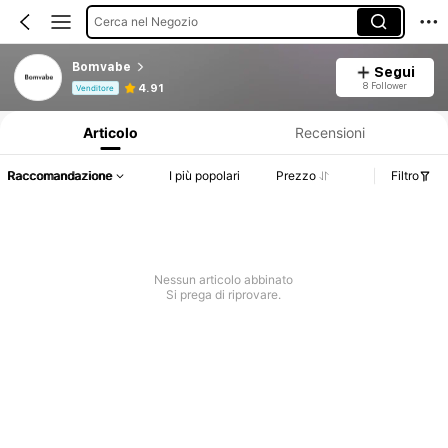
Cerca nel Negozio
Bomvabe
Segui
Informazioni sul prodotto: Comunicazione del prezzo, dettagli su vendite e disponibilità.
8 Follower
4.91
Venditore
Articolo
Recensioni
Raccomandazione
I più popolari
Prezzo
Filtro
Nessun articolo abbinato
Si prega di riprovare.