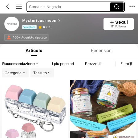
Cerca nel Negozio
Mysterious moon
Segui
111 Follower
4.81
Venditore
Informazioni sul prodotto: Comunicazione del prezzo, dettagli su vendite e disponibilità.
100+ Acquisto ripetuto
Articolo
Recensioni
Raccomandazione
I più popolari
Prezzo
Filtro
Categorie
Tessuto