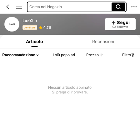
Cerca nel Negozio
LuoXi
Segui
Informazioni sul prodotto: Comunicazione del prezzo, dettagli su vendite e disponibilità.
92 Follower
4.78
Venditore
Articolo
Recensioni
Raccomandazione
I più popolari
Prezzo
Filtro
Nessun articolo abbinato
Si prega di riprovare.