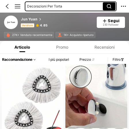
Decorazioni Per Torta
Jun Yuan
Segui
230 Follower
4.85
Venditore
Informazioni sul prodotto: Comunicazione del prezzo, dettagli su vendite e disponibilità.
27K+ Venduto recentemente
1K+ Acquisto ripetuto
Articolo
Promo
Recensioni
Raccomandazione
I più popolari
Prezzo
Filtro