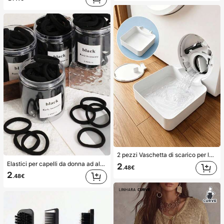
2 pezzi Vaschetta di scarico per lavatrice, Tappetino di protezione impermeabile per pavimento della lavanderia, Vaschetta anti-traboccamento e anti-perdita, Accessori durevoli per lavatrice, Forniture per la pulizia dell'area lavanderia domestica & Organizzazione della casa
Elastici per capelli da donna ad alta elasticità, fasce per capelli, accessori per capelli, fasce per capelli per fitness e sport, accessori per la bellezza a casa, adatti per estate, vacanze, viaggi. (10/20/50/100/200)
2
.48€
2
.48€