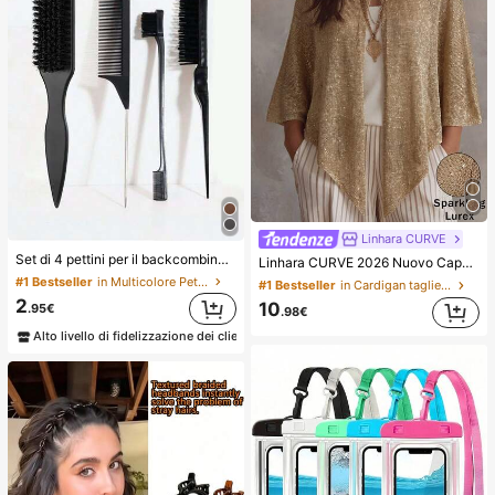
Linhara CURVE
Set di 4 pettini per il backcombing, adatti per creare code di cavallo e chignon lisci, lisciare i capelli crespi, controllare la linea dei capelli, fare il backcombing e volumizzare lo styling. Testa del pettine a denti larghi comoda per dividere e separare i capelli. Adatto per saloni di bellezza, saloni di parrucchieri, viaggi, estetica
Linhara CURVE 2026 Nuovo Cappello Taglie Forti Colore Unito in Maglia con Filo Metallico Oro e Argento Scialle Lussuoso Adatto per Vacanze Romantiche Cappello Donna Maglione Scintillante in Misto Lurex Argento
#1 Bestseller
in Multicolore Pettini
#1 Bestseller
in Cardigan taglie forti
2
10
.95€
.98€
Alto livello di fidelizzazione dei clienti