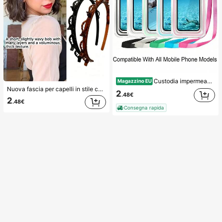
Custodia impermeabile universale per telefono, Borsa impermeabile per telefono - Con funzione luminosa, Borsa impermeabile per telefono, Custodia impermeabile per telefono, Compatibile con 17 16 15 14 13 Pro Max Plus Air, Adatta per nuoto, rafting, immersioni, fotografia subacquea, spiaggia, sport all'aperto, viaggi, vacanze, piscina, sport all'aperto, Confezione da 8/5/4/3/2/1, Essenziali estivi
Magazzino EU
Nuova fascia per capelli in stile coreano con trama traforata, elastico per capelli, fermaglio per frangia, accessori per capelli, accessori per capelli da donna, strumento per acconciatura, prodotto di bellezza, accessori per capelli ricci da donna, ricci senza calore, accessori per capelli, fermaglio per capelli, estetico
2
.48€
2
.48€
Consegna rapida