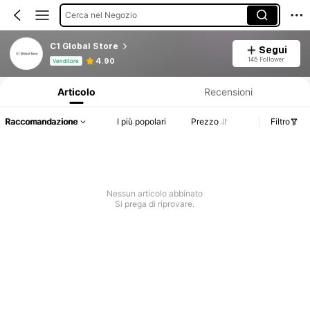
Cerca nel Negozio
C1 Global Store
Segui
Informazioni sul prodotto: Comunicazione del prezzo, dettagli su vendite e disponibilità.
145 Follower
4.90
Venditore
Articolo
Recensioni
Raccomandazione
I più popolari
Prezzo
Filtro
Nessun articolo abbinato
Si prega di riprovare.