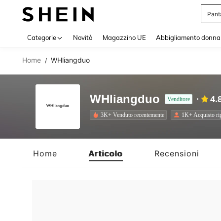
Pant
Use up 
Categorie
Novità
Magazzino UE
Abbigliamento donna
Home
WHliangduo
/
WHliangduo
4.
Venditore
3K+ Venduto recentemente
1K+ Acquisto ri
Home
Articolo
Recensioni