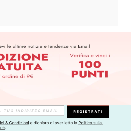
APP
ER PER SCOPRIRE LE ULTIME TENDENZE IN ANTEPRIMA! (È
RIZIONE IN QUALSIASI MOMENTO).
Iscriviti
Abbonati
REGISTRATI
ni & Condizioni
 e dichiaro di aver letto la 
Politica sulla 
kie
.
Iscriviti