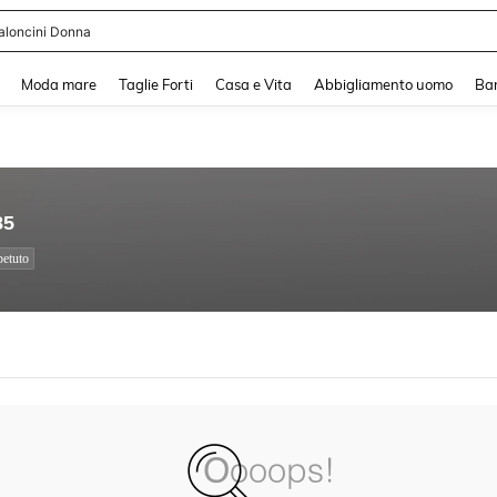
aloncini Donna
and down arrow keys to navigate search Recente ricerca and Cerca e Trova. Pres
Moda mare
Taglie Forti
Casa e Vita
Abbigliamento uomo
Ba
85
petuto