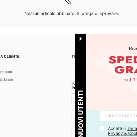
Nessun articolo abbinato. Si prega di riprovare.
A CLIENTE
TROVACI SU
equenti
& Tasse
ISCRIVITI ALLA NOSTRA NEWSLETT
POSSIBILE ANNULLARE LA SOTTOSC
PER I NUOVI UTENTI
IT + 39
Accetto i 
Termi
Privacy & Coo
IT + 39