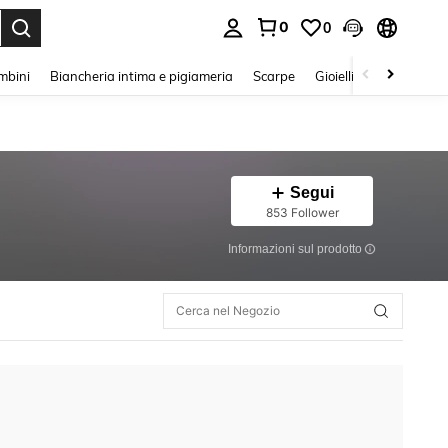
0
0
s Enter to select.
mbini
Biancheria intima e pigiameria
Scarpe
Gioielli E Accessori
Segui
853 Follower
Informazioni sul prodotto