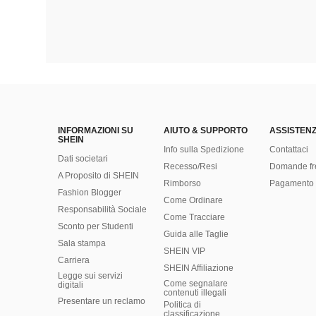
INFORMAZIONI SU
AIUTO & SUPPORTO
ASSISTENZ
SHEIN
Info sulla Spedizione
Contattaci
Dati societari
Recesso/Resi
Domande fr
A Proposito di SHEIN
Rimborso
Pagamento 
Fashion Blogger
Come Ordinare
Responsabilità Sociale
Come Tracciare
Sconto per Studenti
Guida alle Taglie
Sala stampa
SHEIN VIP
Carriera
SHEIN Affiliazione
Legge sui servizi
Come segnalare
digitali
contenuti illegali
Presentare un reclamo
Politica di
classificazione