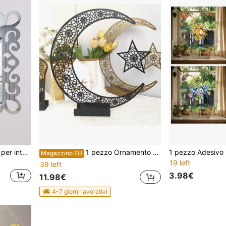
1 pezzo Adesivo da parete per interruttore e presa elettrica a motivo geometrico, adesivo, decalcomania da parete, decalcomania in vinile per decorazioni domestiche, articoli per decorazioni primaverili per rinnovare la tua casa, adesivi per decorazioni Rama
1 pezzo Ornamento metallico cavo 3D con luna e stelle, decorazione da tavolo in acciaio inossidabile con combinazione di stella e luna per casa, camera e decorazione per le vacanze
Magazzino EU
19 left
39 left
3.98€
11.98€
4-7 giorni lavorativi