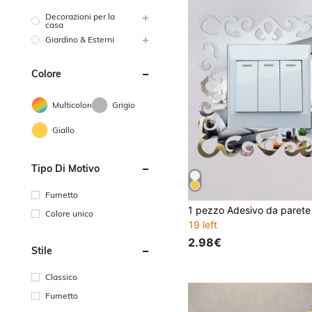
Decorazioni per la
casa
Giardino & Esterni
Colore
Multicolore
Grigio
Giallo
Tipo Di Motivo
Fumetto
Colore unico
19 left
2.98€
Stile
Classico
Fumetto