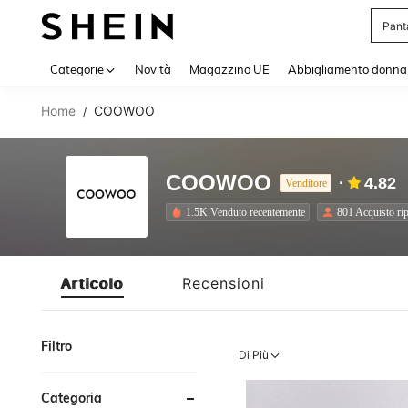
Pant
Use up 
Categorie
Novità
Magazzino UE
Abbigliamento donna
Home
COOWOO
/
COOWOO
4.82
Venditore
1.5K Venduto recentemente
801 Acquisto rip
Articolo
Recensioni
Filtro
Di Più
Categoria