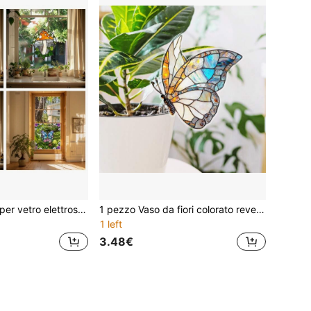
1 pezzo Adesivo per vetro elettrostatico rimovibile e colorato, decorazione per casa/finestra, regalo antinfortunistico per compleanni, lauree, decorazione per camera, casa, bagno, camera da letto, soggiorno, pareti, carta da parati
1 pezzo Vaso da fiori colorato reversibile con decorazione appesa a farfalla, decorazione in stile vetro colorato per piante in vaso, piantina per giardino
1 left
3.48€