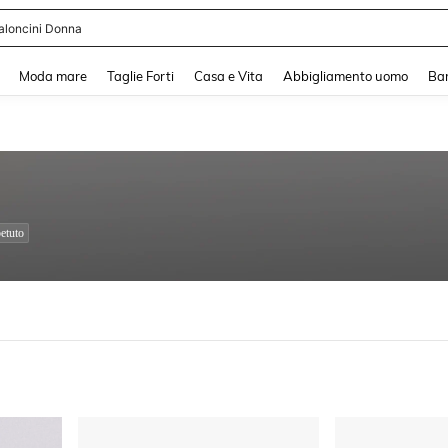
aloncini Donna
and down arrow keys to navigate search Recente ricerca and Cerca e Trova. Pres
Moda mare
Taglie Forti
Casa e Vita
Abbigliamento uomo
Ba
etuto