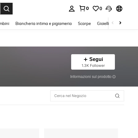
0
0
s Enter to select.
mbini
Biancheria intima e pigiameria
Scarpe
Gioielli E Accessori
Segui
1.3K Follower
Informazioni sul prodotto