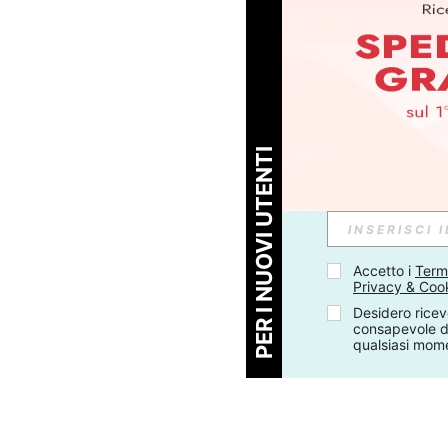
PER I NUOVI UTENTI
Accetto i 
Termi
Privacy & Coo
Desidero ricev
consapevole di
qualsiasi mom