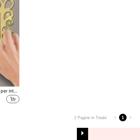
1 pezzo Adesivo da parete per interruttore e presa elettrica a motivo geometrico, adesivi, decorazione da parete, decalcomania in vinile per decorazioni domestiche, articoli per decorazioni primaverili per rinnovare la tua casa, adesivi decorativi Rama, regali per compleanni e lauree, decorazione da parete, adesivi, adesivi da parete, decorazione per la stanza, decorazione per la casa
1
1 Pagine in Totale