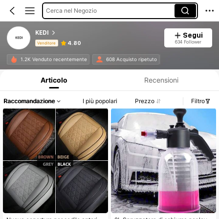
Cerca nel Negozio
KEDI
Segui
634 Follower
4.80
Venditore
Informazioni sul prodotto: Comunicazione del prezzo, dettagli su vendite e disponibilità.
1.2K Venduto recentemente
608 Acquisto ripetuto
Articolo
Recensioni
Raccomandazione
I più popolari
Prezzo
Filtro