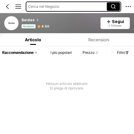
Cerca nel Negozio
Beidao
Segui
Informazioni sul prodotto: Comunicazione del prezzo, dettagli su vendite e disponibilità.
2 Follower
4.50
Venditore
Articolo
Recensioni
Raccomandazione
I più popolari
Prezzo
Filtro
Nessun articolo abbinato
Si prega di riprovare.