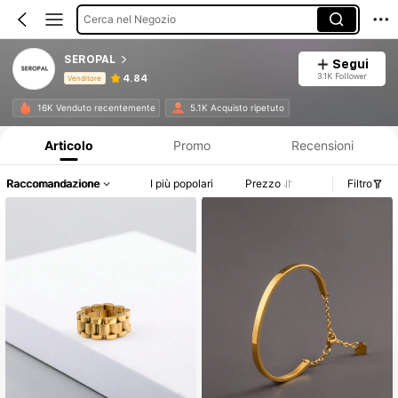
Cerca nel Negozio
SEROPAL
Segui
3.1K Follower
4.84
Venditore
Informazioni sul prodotto: Comunicazione del prezzo, dettagli su vendite e disponibilità.
16K Venduto recentemente
5.1K Acquisto ripetuto
Articolo
Promo
Recensioni
Raccomandazione
I più popolari
Prezzo
Filtro