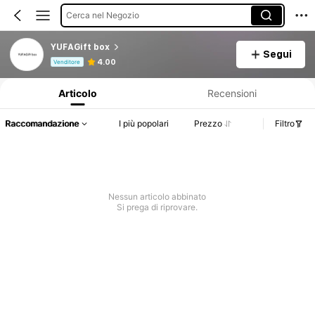
Cerca nel Negozio
YUFAGift box
Segui
Informazioni sul prodotto: Comunicazione del prezzo, dettagli su vendite e disponibilità.
4.00
Venditore
Articolo
Recensioni
Raccomandazione
I più popolari
Prezzo
Filtro
Nessun articolo abbinato
Si prega di riprovare.