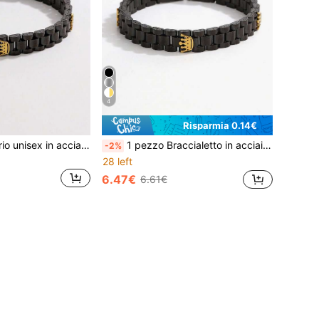
4
Risparmia 0.14€
1 pezzo Accessorio unisex in acciaio inossidabile con design a tripla corona multicolore, adatto per uso quotidiano, feste, vacanze e regali
1 pezzo Braccialetto in acciaio inossidabile con design a tripla corona, gioiello di moda e personalizzato per uomo/donna, adatto per uso quotidiano
-2%
28 left
6.47€
6.61€