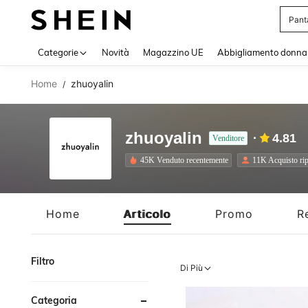
Squi
Use up 
Categorie
Novità
Magazzino UE
Abbigliamento donna
Home
zhuoyalin
/
zhuoyalin
4.81
Venditore
45K Venduto recentemente
11K Acquisto rip
Home
Articolo
Promo
R
Filtro
Di Più
Categoria