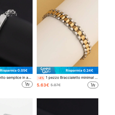
Risparmia 0.05€
Risparmia 0.24€
1 pezzo Braccialetto semplice in acciaio inossidabile con corona argentata
1 pezzo Braccialetto minimal ed elegante in acciaio inossidabile dorato, adatto per uomini, donne e coppie, accessorio di moda elegante per uso quotidiano, feste, appuntamenti, gioiello di alta qualità raccomandato come regalo
-4%
5.63€
5.87€