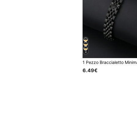
4
6.49€