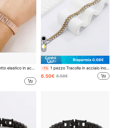
4
Risparmia 0.08€
1 pezzo Braccialetto elastico in acciaio inossidabile argento, marchio Cortcr, accessorio di moda con stampa a vite, unisex, adatto per molteplici occasioni, qualità garantita
1 pezzo Tracolla in acciaio inossidabile con design a corona triple, di moda e personalizzata in stile ebreo per uomo/donna, adatta per l'uso quotidiano
-1%
6.50€
6.58€