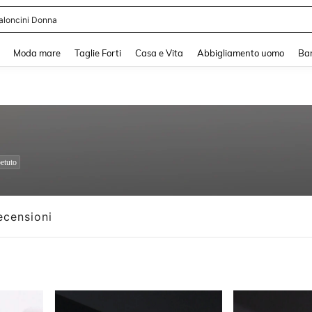
shy
and down arrow keys to navigate search Recente ricerca and Cerca e Trova. Pres
Moda mare
Taglie Forti
Casa e Vita
Abbigliamento uomo
Ba
etuto
ecensioni