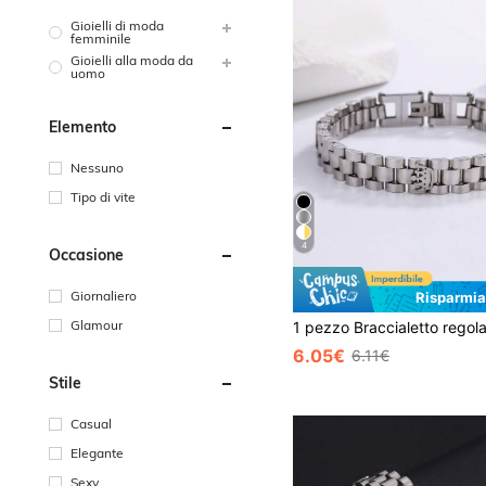
Gioielli di moda
femminile
Gioielli alla moda da
uomo
Elemento
Nessuno
Tipo di vite
4
Occasione
Giornaliero
Risparmia
Glamour
6.05€
6.11€
Stile
Casual
Elegante
Sexy