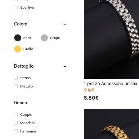
Sportivo
Colore
nero
Grigio
Giallo
Dettaglio
Strass
Metallo
9 left
5.80€
Genere
Coppia
Maschile
Feminine