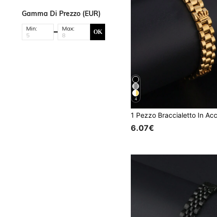
Gamma Di Prezzo (EUR)
Min:
Max:
OK
4
6.07€