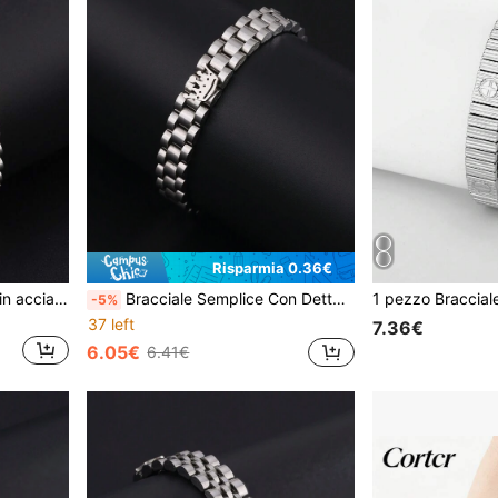
Risparmia 0.36€
1 pezzo Accessorio unisex in acciaio inossidabile con design a tripla corona multicolore, adatto per uso quotidiano, feste, vacanze e regali
Bracciale Semplice Con Dettaglio Corona In Acciaio Inossidabile Da 1 Pezzo
-5%
37 left
7.36€
6.05€
6.41€