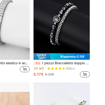
Risparmia 0.15€
1 pezzo Braccialetto elastico in acciaio inossidabile argento, marchio Cortcr, accessorio di moda con stampa a vite, unisex, adatto per molteplici occasioni, qualità garantita
1 pezzo Braccialetto doppio strato di fascino con corona in argento alla moda, regolabile
-2%
30 left
(100+)
5.17€
5.32€