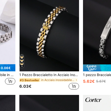
4
 0.06€
1 pezzo Braccialetto regolabile in acciaio inossidabile con design a tripla corona
1 Pezzo Braccialetto In Acciaio Inossidabile Semplice E Alla Moda Con Design A Tre Corone
in Acciaio inossidabile Bracciali da uomo
#3 Bestseller
5.62€
5.67€
6.03€