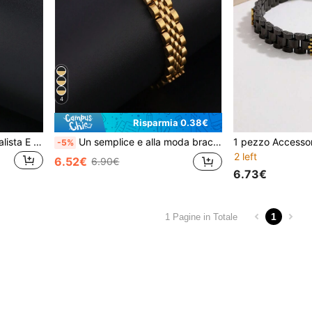
4
Risparmia 0.38€
1 Pezzo Braccialetto Minimalista E Alla Moda Con Design A Tre Corone In Acciaio Inox Dorato
Un semplice e alla moda braccialetto con tre corone in acciaio inossidabile color oro
-5%
2 left
6.52€
6.90€
6.73€
1
1 Pagine in Totale