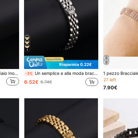
4
Risparmia 0.22€
1 Pezzo Braccialetto In Acciaio Inossidabile Dorato Con Tre Corone
Un semplice e alla moda braccialetto in acciaio inossidabile argentato con tre ciondoli a corona
-3%
27 left
6.52€
6.74€
7.90€