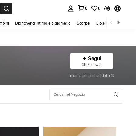
0
0
s Enter to select.
mbini
Biancheria intima e pigiameria
Scarpe
Gioielli E Accessori
Segui
3K Follower
Informazioni sul prodotto