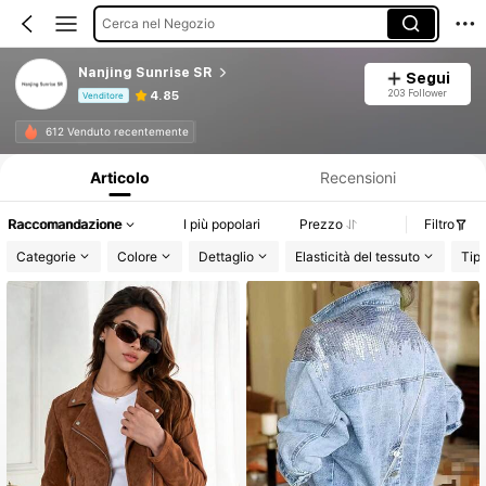
Cerca nel Negozio
Nanjing Sunrise SR
Segui
203 Follower
4.85
Venditore
Informazioni sul prodotto: Comunicazione del prezzo, dettagli su vendite e disponibilità.
612 Venduto recentemente
Articolo
Recensioni
Raccomandazione
I più popolari
Prezzo
Filtro
Categorie
Colore
Dettaglio
Elasticità del tessuto
Tip