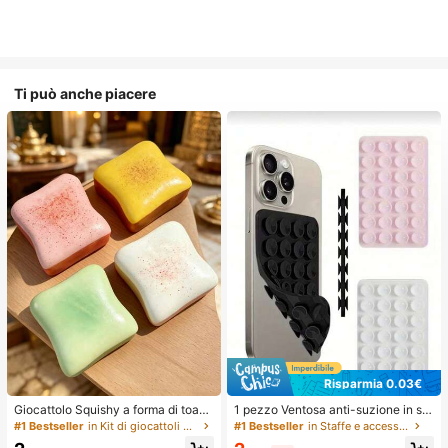
Ti può anche piacere
Risparmia 0.03€
Giocattolo Squishy a forma di toast
1 pezzo Ventosa anti-suzione in sili
extra large, super morbido, giocattol
cone per telefono, 28 pezzi Ventos
#1 Bestseller
in Kit di giocattoli da viaggio Giocattoli da spre
#1 Bestseller
in Staffe e accessori
o antistress a forma di toast al burr
e in silicone (cuscinetti adesivi auto