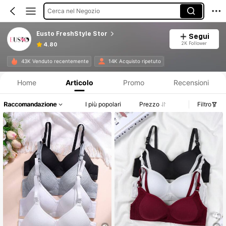
Cerca nel Negozio
Eusto FreshStyle Stor
Segui
2K Follower
4.80
Informazioni sul prodotto: Comunicazione del prezzo, dettagli su vendite e disponibilità.
43K Venduto recentemente
14K Acquisto ripetuto
Home
Articolo
Promo
Recensioni
Raccomandazione
I più popolari
Prezzo
Filtro