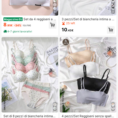
4
4
Set da 4 reggiseni a tri
3 pezzi/Set di biancheria intima a ri
Magazzino EU
angolo con costine per ragazze ado
ghe per ragazze adolescenti, como
25 left
8
.95€
-34%
13.74€
lescenti, comodi e traspiranti, adatti
da & minimalista, adatta per 13-16 a
10
per ragazze di età compresa tra 13
nni
.43€
4-7 giorni lavorativi
e 16 anni
Set di 8 pezzi di biancheria intima c
4 pezzi/Set Reggiseni senza spallin