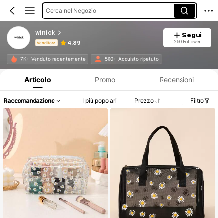
Cerca nel Negozio
winick
Segui
250 Follower
4.89
Venditore
Informazioni sul prodotto: Comunicazione del prezzo, dettagli su vendite e disponibilità.
7K+ Venduto recentemente
500+ Acquisto ripetuto
Articolo
Promo
Recensioni
Raccomandazione
I più popolari
Prezzo
Filtro