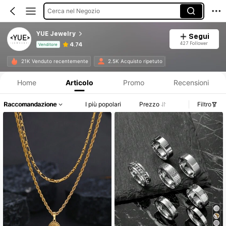
Cerca nel Negozio
YUE Jewelry
Segui
427 Follower
4.74
Venditore
Informazioni sul prodotto: Comunicazione del prezzo, dettagli su vendite e disponibilità.
21K Venduto recentemente
2.5K Acquisto ripetuto
Home
Articolo
Promo
Recensioni
Raccomandazione
I più popolari
Prezzo
Filtro