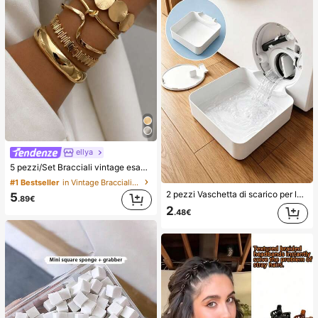
ellya
5 pezzi/Set Bracciali vintage esagerati di moda di lusso con design geometrico in metallo dorato, bracciali aperti regolabili, bracciali elastici con perline impilabili, adatti per l'uso quotidiano delle donne e come regali
#1 Bestseller
in Vintage Bracciali da donna
2 pezzi Vaschetta di scarico per lavatrice, Tappetino di protezione impermeabile per pavimento della lavanderia, Vaschetta anti-traboccamento e anti-perdita, Accessori durevoli per lavatrice, Forniture per la pulizia dell'area lavanderia domestica & Organizzazione della casa
5
.89€
2
.48€