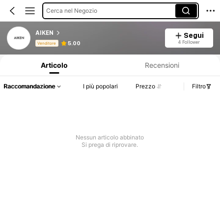
Cerca nel Negozio
AIKEN
Segui
Informazioni sul prodotto: Comunicazione del prezzo, dettagli su vendite e disponibilità.
4 Follower
5.00
Venditore
Articolo
Recensioni
Raccomandazione
I più popolari
Prezzo
Filtro
Nessun articolo abbinato
Si prega di riprovare.