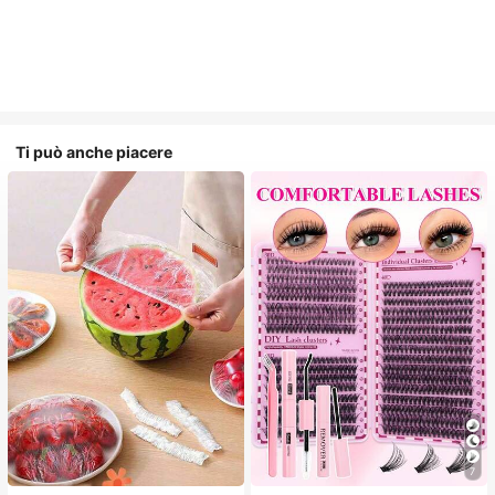
Ti può anche piacere
7