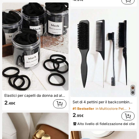
Elastici per capelli da donna ad alta elasticità, fasce per capelli, accessori per capelli, fasce per capelli per fitness e sport, accessori per la bellezza a casa, adatti per estate, vacanze, viaggi. (10/20/50/100/200)
Set di 4 pettini per il backcombing, adatti per creare code di cavallo e chignon lisci, lisciare i capelli crespi, controllare la linea dei capelli, fare il backcombing e volumizzare lo styling. Testa del pettine a denti larghi comoda per dividere e separare i capelli. Adatto per saloni di bellezza, saloni di parrucchieri, viaggi, estetica
2
.48€
#1 Bestseller
in Multicolore Pettini
2
.95€
Alto livello di fidelizzazione dei client