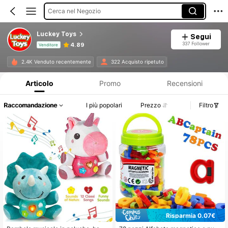
Cerca nel Negozio
Luckey Toys
Segui
337 Follower
4.89
Venditore
Informazioni sul prodotto: Comunicazione del prezzo, dettagli su vendite e disponibilità.
2.4K Venduto recentemente
322 Acquisto ripetuto
Articolo
Promo
Recensioni
Raccomandazione
I più popolari
Prezzo
Filtro
Risparmia 0.07€