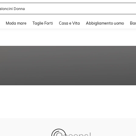
aloncini Donna
and down arrow keys to navigate search Recente ricerca and Cerca e Trova. Pres
Moda mare
Taglie Forti
Casa e Vita
Abbigliamento uomo
Ba