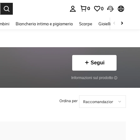
0
0
s Enter to select.
mbini
Biancheria intima e pigiameria
Scarpe
Gioielli E Accessori
Segui
Informazioni sul prodotto
Ordina per