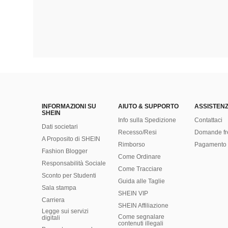
INFORMAZIONI SU
AIUTO & SUPPORTO
ASSISTENZ
SHEIN
Info sulla Spedizione
Contattaci
Dati societari
Recesso/Resi
Domande fr
A Proposito di SHEIN
Rimborso
Pagamento 
Fashion Blogger
Come Ordinare
Responsabilità Sociale
Come Tracciare
Sconto per Studenti
Guida alle Taglie
Sala stampa
SHEIN VIP
Carriera
SHEIN Affiliazione
Legge sui servizi
Come segnalare
digitali
contenuti illegali