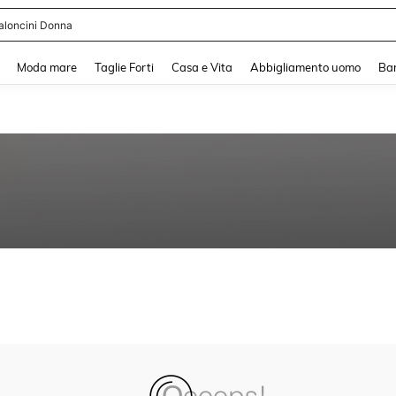
aloncini Donna
and down arrow keys to navigate search Recente ricerca and Cerca e Trova. Pres
Moda mare
Taglie Forti
Casa e Vita
Abbigliamento uomo
Ba