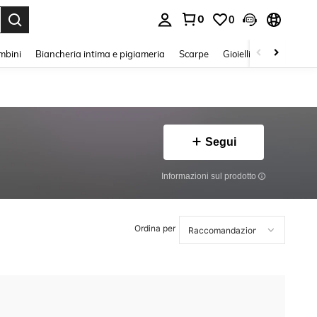
0
0
s Enter to select.
mbini
Biancheria intima e pigiameria
Scarpe
Gioielli E Accessori
Segui
Informazioni sul prodotto
Ordina per