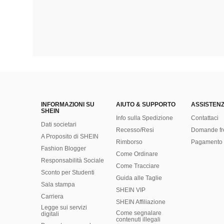
INFORMAZIONI SU
AIUTO & SUPPORTO
ASSISTENZ
SHEIN
Info sulla Spedizione
Contattaci
Dati societari
Recesso/Resi
Domande fr
A Proposito di SHEIN
Rimborso
Pagamento 
Fashion Blogger
Come Ordinare
Responsabilità Sociale
Come Tracciare
Sconto per Studenti
Guida alle Taglie
Sala stampa
SHEIN VIP
Carriera
SHEIN Affiliazione
Legge sui servizi
Come segnalare
digitali
contenuti illegali