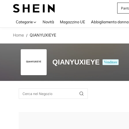
Pant
Use up 
Categorie
Novità
Magazzino UE
Abbigliamento donna
Home
QIANYUXIEYE
/
QIANYUXIEYE
Venditore