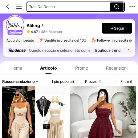
Tute Da Donna
Abbigliamento Donna A Due Pezzi
Aliling
Segui
4.87
48K Follower
6.2K Acquisto ripetuto
Vendite in crescita del 16%
Follower in crescita d
Questo negozio è selezionato come
「Boutique trendy」
Informazioni sul prodotto: Comunicazione del prezzo, dettagli su vendite e disponibilità.
Home
Articolo
Promo
Recensioni
Raccomandazione
I più popolari
Prezzo
Filtro