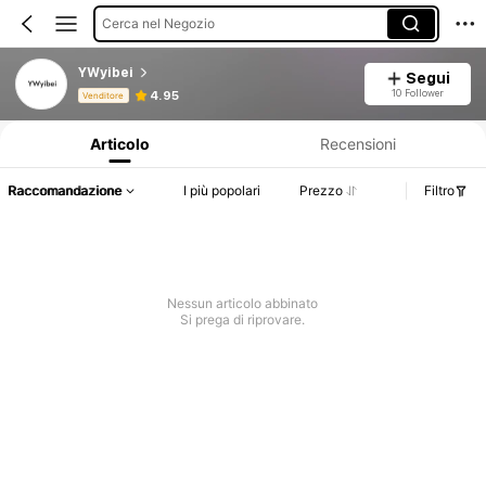
Cerca nel Negozio
YWyibei
Segui
Informazioni sul prodotto: Comunicazione del prezzo, dettagli su vendite e disponibilità.
10 Follower
4.95
Venditore
Articolo
Recensioni
Raccomandazione
I più popolari
Prezzo
Filtro
Nessun articolo abbinato
Si prega di riprovare.