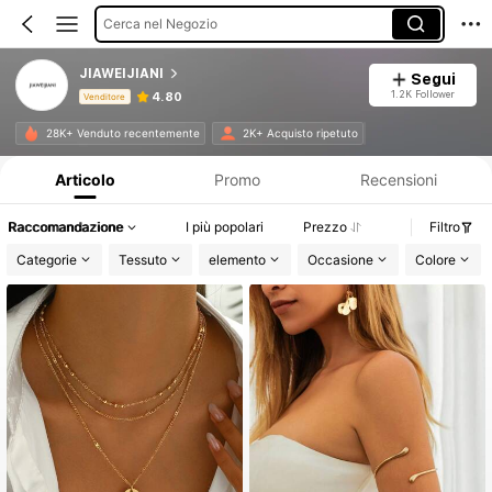
Cerca nel Negozio
JIAWEIJIANI
Segui
1.2K Follower
4.80
Venditore
Informazioni sul prodotto: Comunicazione del prezzo, dettagli su vendite e disponibilità.
28K+ Venduto recentemente
2K+ Acquisto ripetuto
Articolo
Promo
Recensioni
Raccomandazione
I più popolari
Prezzo
Filtro
Categorie
Tessuto
elemento
Occasione
Colore